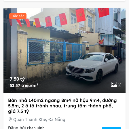
Đặc sắc
7.50 tỷ
2
53.57 triệu/m²
Bán nhà 140m2 ngang 8m4 nở hậu 9m4, đường
5.5m, 2 ô tô tránh nhau, trung tâm thành phố,
giá 7.5 tỷ
Quận Thanh Khê, Đà Nẵng.
Đăng bởi
Phan Định