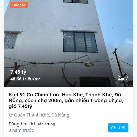
Đặc sắc
7.45 tỷ
7
48.66 triệu/m²
Kiệt 91 Cù Chính Lan, Hòa Khê, Thanh Khê, Đà
Nẵng, cách chợ 200m, gần nhiều trường đh,cđ,
giá 7.45tỷ
Quận Thanh Khê, Đà Nẵng.
Đăng bởi
Thái Tấn Trung
Chi tiết
3 năm trước