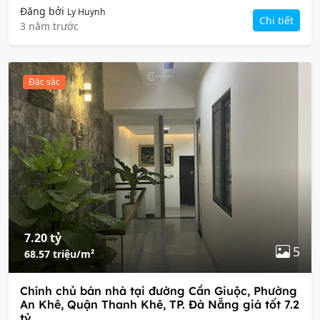
Đăng bởi
Ly Huynh
Chi tiết
3 năm trước
Đặc sắc
7.20 tỷ
5
68.57 triệu/m²
Chính chủ bán nhà tại đường Cần Giuộc, Phường
An Khê, Quận Thanh Khê, TP. Đà Nẵng giá tốt 7.2
tỷ