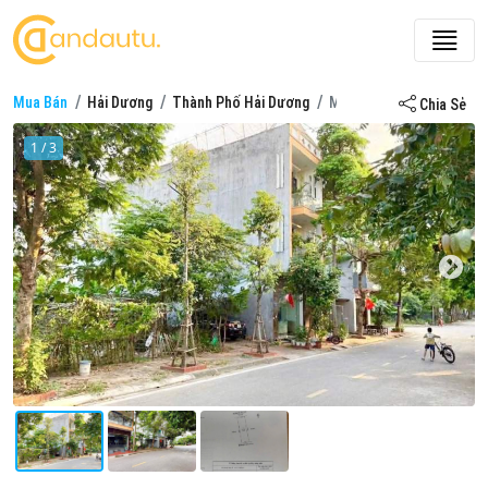
Mua Bán
Hải Dương
Thành Phố Hải Dương
Mua bán đất nền ở phố L
Chia Sẻ
1 / 3