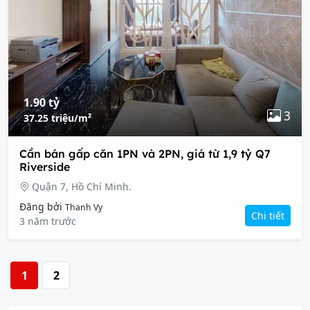
1.90 tỷ
3
37.25 triệu/m²
Cần bán gấp căn 1PN và 2PN, giá từ 1,9 tỷ Q7
Riverside
Quận 7, Hồ Chí Minh.
Đăng bởi
Thanh Vy
Chi tiết
3 năm trước
1
2