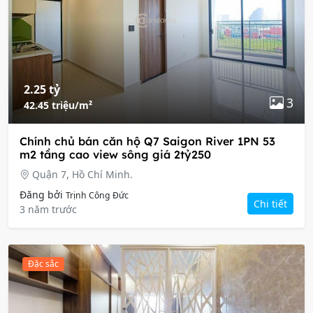
2.25 tỷ
3
42.45 triệu/m²
Chính chủ bán căn hộ Q7 Saigon River 1PN 53
m2 tầng cao view sông giá 2tỷ250
Quận 7, Hồ Chí Minh.
Đăng bởi
Trịnh Công Đức
Chi tiết
3 năm trước
Đặc sắc