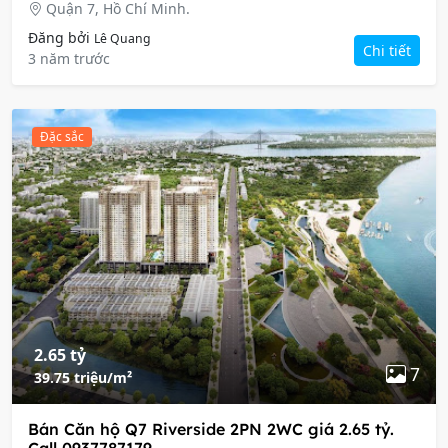
Quận 7, Hồ Chí Minh.
Đăng bởi
Lê Quang
Chi tiết
3 năm trước
Đặc sắc
2.65 tỷ
7
39.75 triệu/m²
Bán Căn hộ Q7 Riverside 2PN 2WC giá 2.65 tỷ.