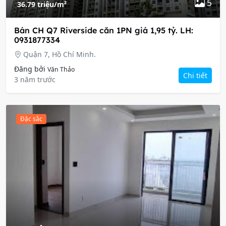
5
36.79 triệu/m²
Bán CH Q7 Riverside căn 1PN giá 1,95 tỷ. LH:
0931877334
Quận 7, Hồ Chí Minh.
Đăng bởi
Văn Thảo
Chi tiết
3 năm trước
Đặc sắc