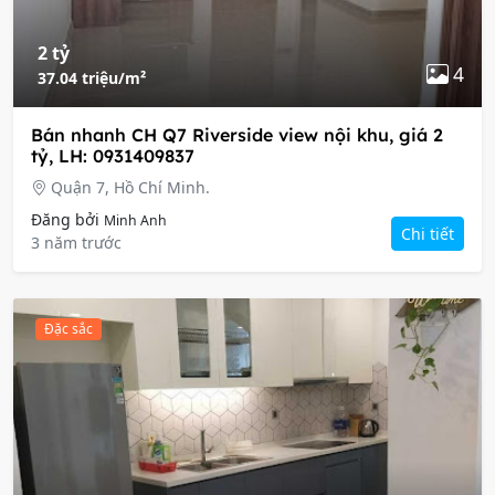
2 tỷ
4
37.04 triệu/m²
Bán nhanh CH Q7 Riverside view nội khu, giá 2
tỷ, LH: 0931409837
Quận 7, Hồ Chí Minh.
Đăng bởi
Minh Anh
Chi tiết
3 năm trước
Đặc sắc