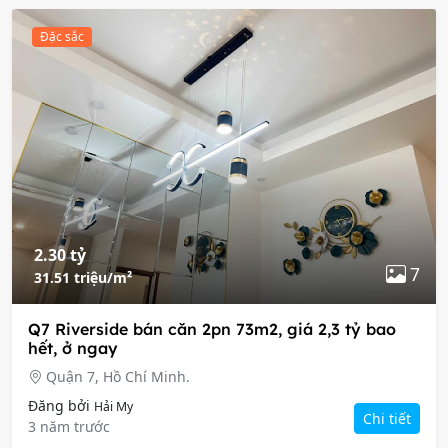
Đặc sắc
2.30 tỷ
7
31.51 triệu/m²
Q7 Riverside bán căn 2pn 73m2, giá 2,3 tỷ bao
hết, ở ngay
Quận 7, Hồ Chí Minh.
Đăng bởi
Hải My
Chi tiết
3 năm trước