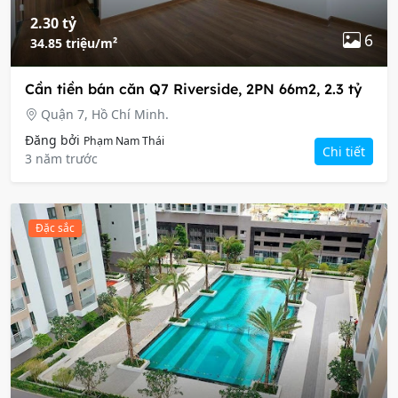
2.30 tỷ
6
34.85 triệu/m²
Cần tiền bán căn Q7 Riverside, 2PN 66m2, 2.3 tỷ
Quận 7, Hồ Chí Minh.
Đăng bởi
Phạm Nam Thái
Chi tiết
3 năm trước
Đặc sắc