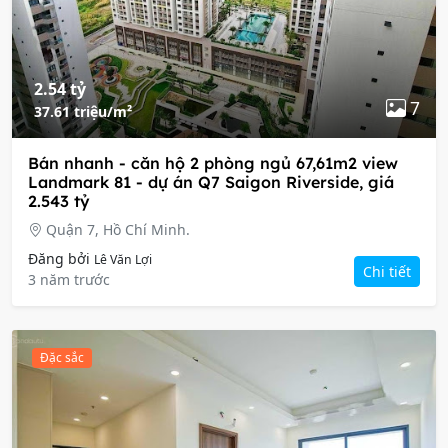
2.54 tỷ
7
37.61 triệu/m²
Bán nhanh - căn hộ 2 phòng ngủ 67,61m2 view
Landmark 81 - dự án Q7 Saigon Riverside, giá
2.543 tỷ
Quận 7, Hồ Chí Minh.
Đăng bởi
Lê Văn Lợi
Chi tiết
3 năm trước
Đặc sắc