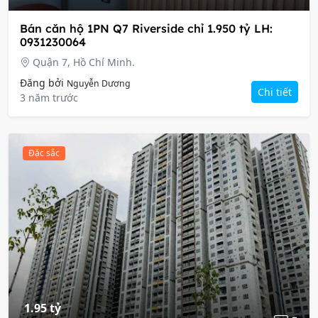
Bán căn hộ 1PN Q7 Riverside chỉ 1.950 tỷ LH:
0931230064
Quận 7, Hồ Chí Minh.
Đăng bởi
Nguyễn Dương
Chi tiết
3 năm trước
Đặc sắc
1.95 tỷ