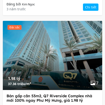
Đăng bởi
Kim Ngoc
Chi tiết
3 năm trước
Đặc sắc
1.98 tỷ
7
37.36 triệu/m²
Bán gấp căn 53m2, Q7 Riverside Complex nhà
mới 100% ngay Phư Mỹ Hưng, giá 1.98 tỷ