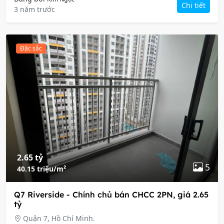
Chi tiết
3 năm trước
Đặc sắc
2.65 tỷ
5
40.15 triệu/m²
Q7 Riverside - Chính chủ bán CHCC 2PN, giá 2.65
tỷ
Quận 7, Hồ Chí Minh.