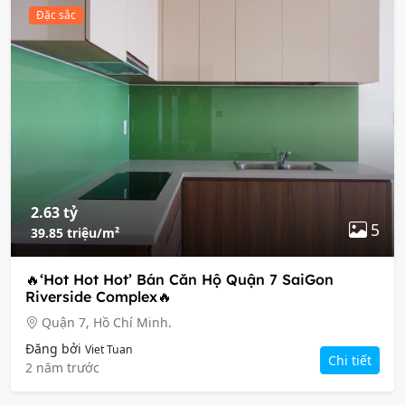
Đặc sắc
2.63 tỷ
5
39.85 triệu/m²
🔥‘Hot Hot Hot’ Bán Căn Hộ Quận 7 SaiGon
Riverside Complex🔥
Quận 7, Hồ Chí Minh.
Đăng bởi
Viet Tuan
Chi tiết
2 năm trước