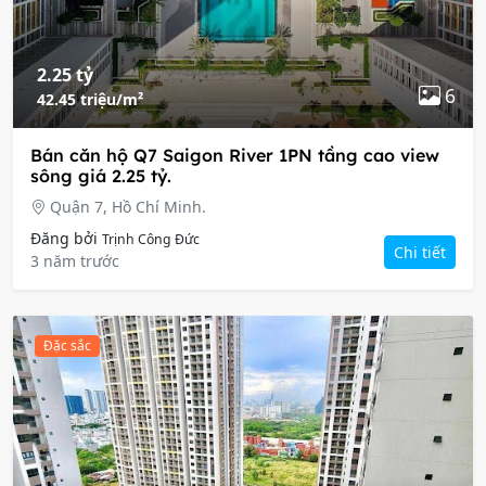
2.25 tỷ
6
42.45 triệu/m²
Bán căn hộ Q7 Saigon River 1PN tầng cao view
sông giá 2.25 tỷ.
Quận 7, Hồ Chí Minh.
Đăng bởi
Trịnh Công Đức
Chi tiết
3 năm trước
Đặc sắc