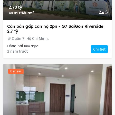
2.70 tỷ
5
40.91 triệu/m²
Cần bán gấp căn hộ 2pn - Q7 SaiGon Riverside
2,7 tỷ
Quận 7, Hồ Chí Minh.
Đăng bởi
Kim Ngọc
Chi tiết
3 năm trước
Đặc sắc