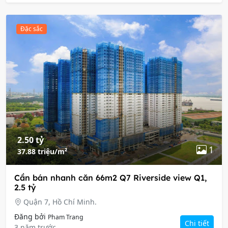
Đặc sắc
2.50 tỷ
1
37.88 triệu/m²
Cần bán nhanh căn 66m2 Q7 Riverside view Q1,
2.5 tỷ
Quận 7, Hồ Chí Minh.
Đăng bởi
Pham Trang
Chi tiết
3 năm trước