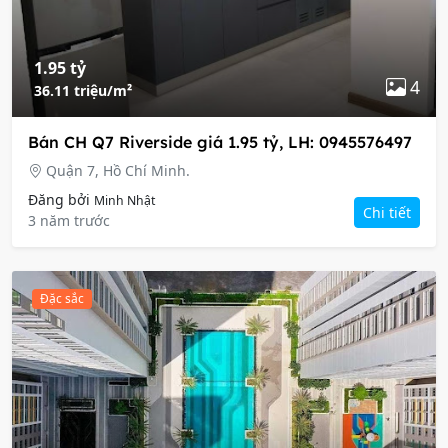
1.95 tỷ
4
36.11 triệu/m²
Bán CH Q7 Riverside giá 1.95 tỷ, LH: 0945576497
Quận 7, Hồ Chí Minh.
Đăng bởi
Minh Nhật
Chi tiết
3 năm trước
Đặc sắc