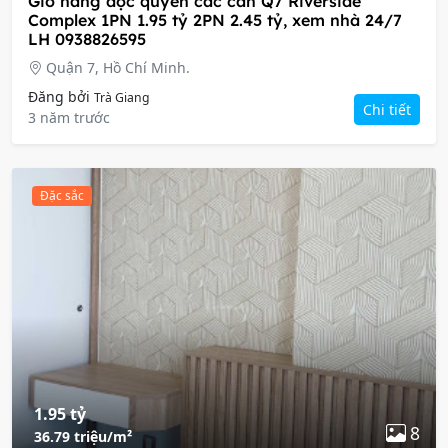
Giỏ hàng độc quyền các căn Q7 Riverside
Complex 1PN 1.95 tỷ 2PN 2.45 tỷ, xem nhà 24/7
LH 0938826595
Quận 7, Hồ Chí Minh.
Đăng bởi
Trà Giang
Chi tiết
3 năm trước
Đặc sắc
1.95 tỷ
8
36.79 triệu/m²