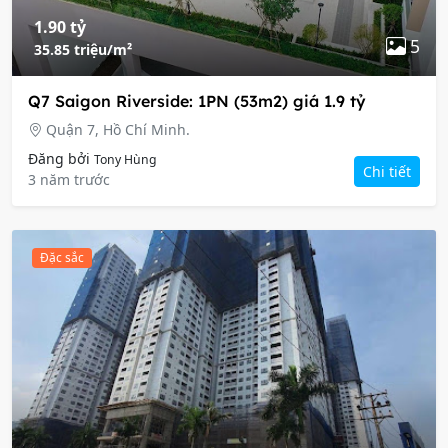
1.90 tỷ
5
35.85 triệu/m²
Q7 Saigon Riverside: 1PN (53m2) giá 1.9 tỷ
Quận 7, Hồ Chí Minh.
Đăng bởi
Tony Hùng
Chi tiết
3 năm trước
Đặc sắc