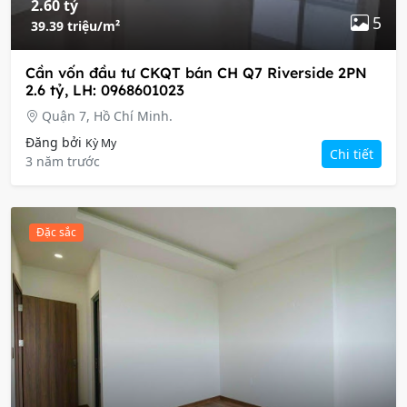
2.60 tỷ
5
39.39 triệu/m²
Cần vốn đầu tư CKQT bán CH Q7 Riverside 2PN
2.6 tỷ, LH: 0968601023
Quận 7, Hồ Chí Minh.
Đăng bởi
Kỳ My
Chi tiết
3 năm trước
Đặc sắc