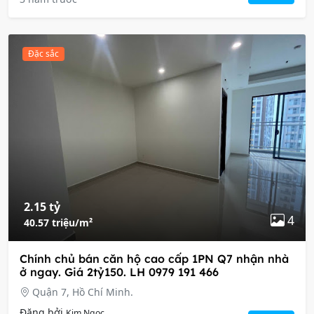
Đặc sắc
2.15 tỷ
4
40.57 triệu/m²
Chính chủ bán căn hộ cao cấp 1PN Q7 nhận nhà
ở ngay. Giá 2tỷ150. LH 0979 191 466
Quận 7, Hồ Chí Minh.
Đăng bởi
Kim Ngọc