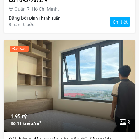
Call 0937787179
Quận 7, Hồ Chí Minh.
Đăng bởi
Đinh Thanh Tuấn
Chi tiết
3 năm trước
Đặc sắc
1.95 tỷ
8
36.11 triệu/m²