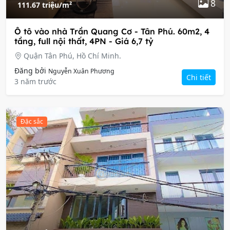
8
111.67 triệu/m²
Ô tô vào nhà Trần Quang Cơ - Tân Phú. 60m2, 4
tầng, full nội thất, 4PN - Giá 6,7 tỷ
Quận Tân Phú, Hồ Chí Minh.
Đăng bởi
Nguyễn Xuân Phương
Chi tiết
3 năm trước
Đặc sắc