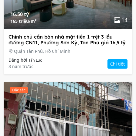
16.50 tỷ
14
165 triệu/m²
Chính chủ cần bán nhà mặt tiền 1 trệt 3 lầu
đường CN11, Phường Sơn Kỳ, Tân Phú giá 16,5 tỷ
Quận Tân Phú, Hồ Chí Minh.
Đăng bởi
Tấn Lực
Chi tiết
3 năm trước
Đặc sắc