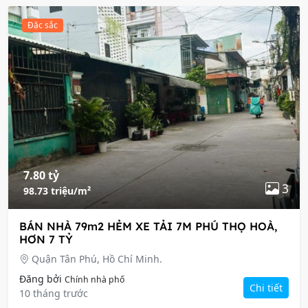
Đặc sắc
7.80 tỷ
3
98.73 triệu/m²
BÁN NHÀ 79m2 HẺM XE TẢI 7M PHÚ THỌ HOÀ,
HƠN 7 TỶ
Quận Tân Phú, Hồ Chí Minh.
Đăng bởi
Chính nhà phố
Chi tiết
10 tháng trước