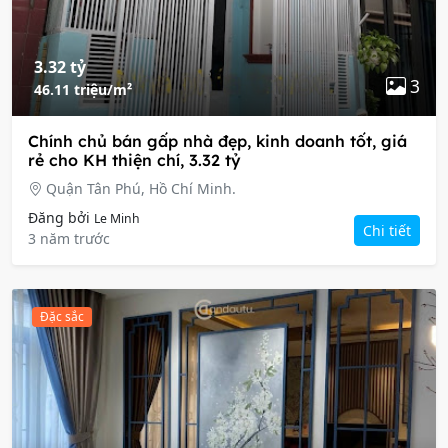
3.32 tỷ
3
46.11 triệu/m²
Chính chủ bán gấp nhà đẹp, kinh doanh tốt, giá
rẻ cho KH thiện chí, 3.32 tỷ
Quận Tân Phú, Hồ Chí Minh.
Đăng bởi
Le Minh
Chi tiết
3 năm trước
Đặc sắc