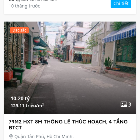
Chi tiết
10 tháng trước
Đặc sắc
10.20 tỷ
3
129.11 triệu/m²
79M2 HXT 8M THÔNG LÊ THÚC HOẠCH, 4 TẦNG
BTCT
Quận Tân Phú, Hồ Chí Minh.