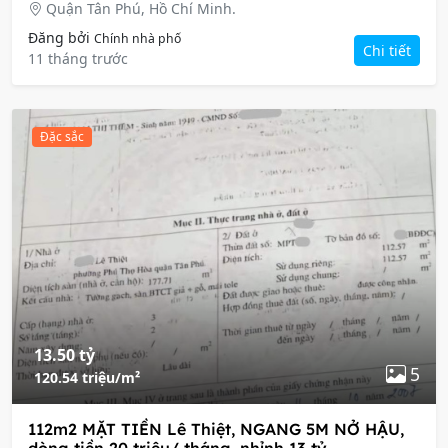
Quận Tân Phú, Hồ Chí Minh.
Đăng bởi
Chính nhà phố
Chi tiết
11 tháng trước
Đặc sắc
13.50 tỷ
5
120.54 triệu/m²
112m2 MẶT TIỀN Lê Thiệt, NGANG 5M NỞ HẬU,