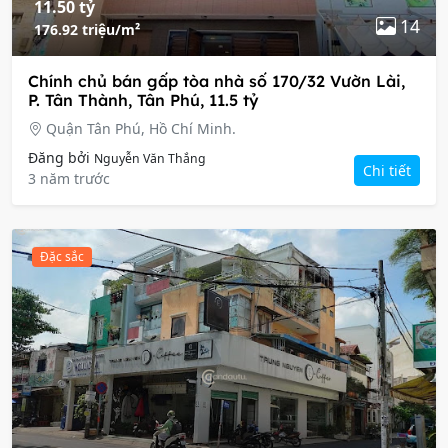
11.50 tỷ
14
176.92 triệu/m²
Chính chủ bán gấp tòa nhà số 170/32 Vườn Lài,
P. Tân Thành, Tân Phú, 11.5 tỷ
Quận Tân Phú, Hồ Chí Minh.
Đăng bởi
Nguyễn Văn Thắng
Chi tiết
3 năm trước
Đặc sắc