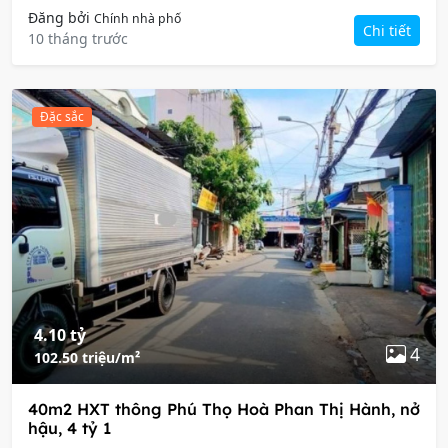
Đăng bởi
Chính nhà phố
Chi tiết
10 tháng trước
Đặc sắc
4.10 tỷ
4
102.50 triệu/m²
40m2 HXT thông Phú Thọ Hoà Phan Thị Hành, nở
hậu, 4 tỷ 1