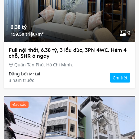
6.38 tỷ
9
159.50 triệu/m²
Full nội thất, 6.38 tỷ, 3 lầu đúc, 3PN 4WC. Hẻm 4
chỗ, SHR ở ngay
Quận Tân Phú, Hồ Chí Minh.
Đăng bởi
Mr Lai
Chi tiết
3 năm trước
Đặc sắc