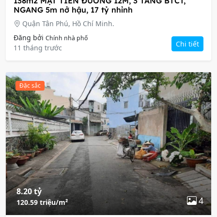
138m2 MẶT TIỀN ĐƯỜNG 12M, 3 TẦNG BTCT,
NGANG 5m nở hậu, 17 tỷ nhỉnh
Quận Tân Phú, Hồ Chí Minh.
Đăng bởi
Chính nhà phố
Chi tiết
11 tháng trước
Đặc sắc
8.20 tỷ
4
120.59 triệu/m²