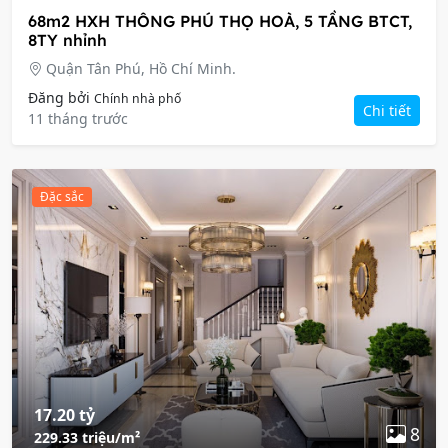
68m2 HXH THÔNG PHÚ THỌ HOÀ, 5 TẦNG BTCT,
8TY nhỉnh
Quận Tân Phú, Hồ Chí Minh.
Đăng bởi
Chính nhà phố
Chi tiết
11 tháng trước
Đặc sắc
17.20 tỷ
8
229.33 triệu/m²