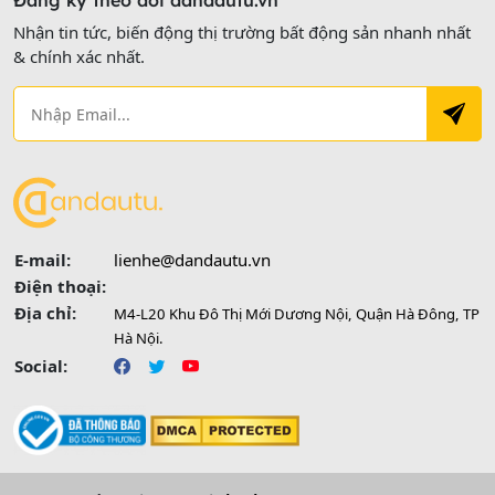
Đăng ký theo dõi dandautu.vn
Nhận tin tức, biến động thị trường bất động sản nhanh nhất
& chính xác nhất.
E-mail:
lienhe@dandautu.vn
Điện thoại:
Địa chỉ:
M4-L20 Khu Đô Thị Mới Dương Nội, Quận Hà Đông, TP
Hà Nội.
Social: