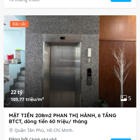
Đặc sắc
22 tỷ
5
105.77 triệu/m²
​MẶT TIỀN 208m2 PHAN THỊ HÀNH, 6 TẦNG
BTCT, dòng tiền 60 triệu/ tháng
Quận Tân Phú, Hồ Chí Minh.
Đăng bởi
Chính nhà phố