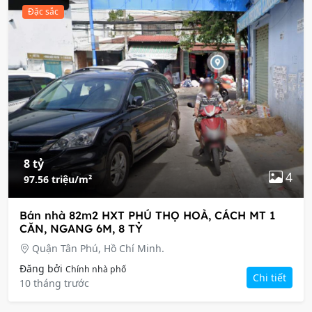
Đặc sắc
8 tỷ
4
97.56 triệu/m²
Bán nhà 82m2 HXT PHÚ THỌ HOÀ, CÁCH MT 1
CĂN, NGANG 6M, 8 TỶ
Quận Tân Phú, Hồ Chí Minh.
Đăng bởi
Chính nhà phố
Chi tiết
10 tháng trước