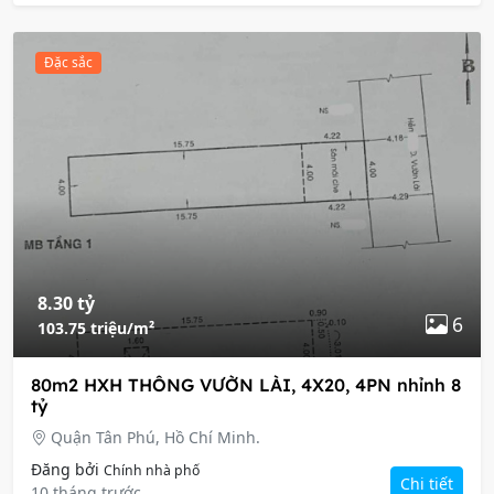
Đặc sắc
8.30 tỷ
6
103.75 triệu/m²
80m2 HXH THÔNG VƯỜN LÀI, 4X20, 4PN nhỉnh 8
tỷ
Quận Tân Phú, Hồ Chí Minh.
Đăng bởi
Chính nhà phố
Chi tiết
10 tháng trước