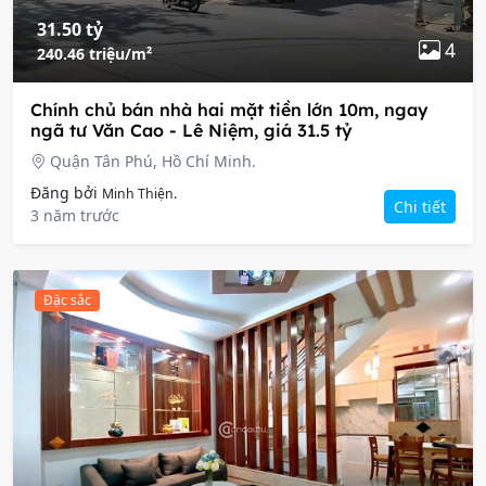
31.50 tỷ
4
240.46 triệu/m²
Chính chủ bán nhà hai mặt tiền lớn 10m, ngay
ngã tư Văn Cao - Lê Niệm, giá 31.5 tỷ
Quận Tân Phú, Hồ Chí Minh.
Đăng bởi
Minh Thiện.
Chi tiết
3 năm trước
Đặc sắc