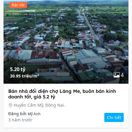
Đặc sắc
5.20 tỷ
4
30.95 triệu/m²
Bán nhà đối diện chợ Láng Me, buôn bán kinh
doanh tốt, giá 5.2 tỷ
Huyện Cẩm Mỹ, Đồng Nai.
Đăng bởi
Mỹ Anh
Chi tiết
3 năm trước