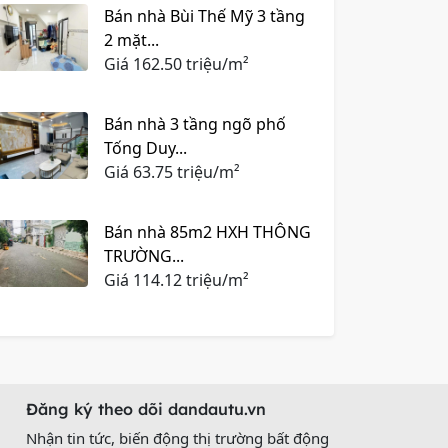
Bán nhà Bùi Thế Mỹ 3 tầng
2 mặt...
Giá
162.50 triệu/m²
Bán nhà 3 tầng ngõ phố
Tống Duy...
Giá
63.75 triệu/m²
Bán nhà 85m2 HXH THÔNG
TRƯỜNG...
Giá
114.12 triệu/m²
Đăng ký theo dõi dandautu.vn
Nhận tin tức, biến động thị trường bất động