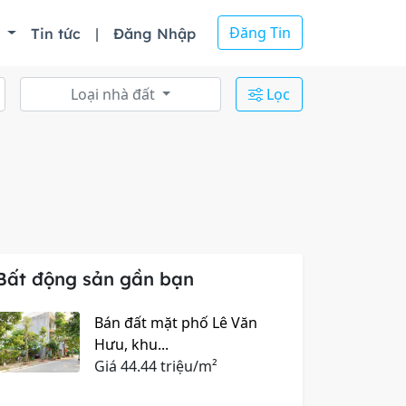
Đăng Tin
ồ
Tin tức
|
Đăng Nhập
Loại nhà đất
Lọc
Bất động sản gần bạn
Bán đất mặt phố Lê Văn
Hưu, khu...
Giá
44.44 triệu/m²