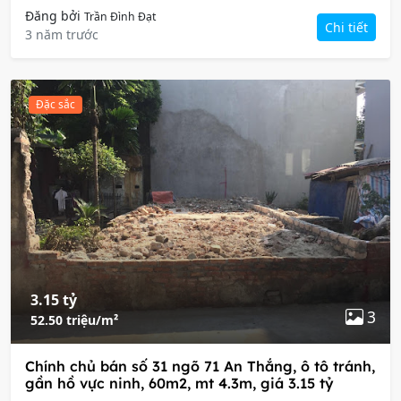
Đăng bởi
Trần Đình Đạt
Chi tiết
3 năm trước
Đặc sắc
3.15 tỷ
3
52.50 triệu/m²
Chính chủ bán số 31 ngõ 71 An Thắng, ô tô tránh,
gần hồ vực ninh, 60m2, mt 4.3m, giá 3.15 tỷ