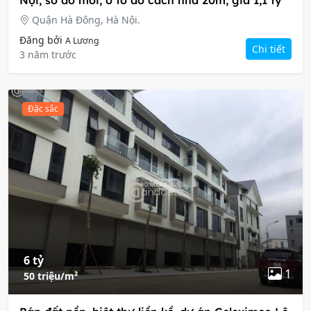
Nội, sổ đỏ mới, ô tô đỗ cách nhà 20m, giá 1,1 tỷ
Quận Hà Đông, Hà Nội.
Đăng bởi
A Lương
Chi tiết
3 năm trước
Đặc sắc
6 tỷ
1
50 triệu/m²