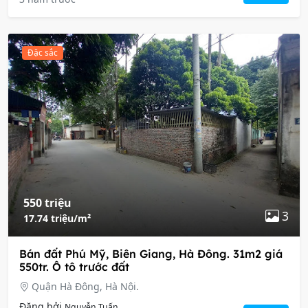
Đặc sắc
550 triệu
3
17.74 triệu/m²
Bán đất Phú Mỹ, Biên Giang, Hà Đông. 31m2 giá
550tr. Ô tô trước đất
Quận Hà Đông, Hà Nội.
Đăng bởi
Nguyễn Tuấn