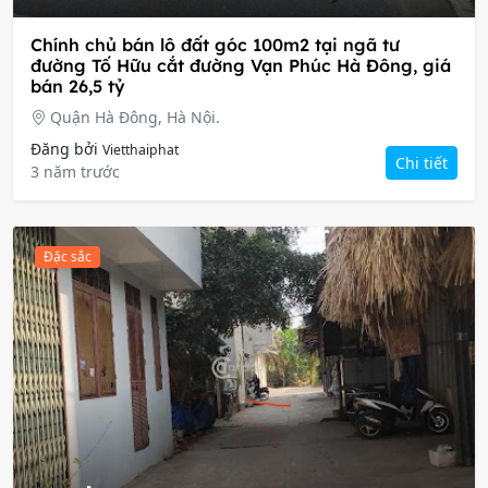
Chính chủ bán lô đất góc 100m2 tại ngã tư
đường Tố Hữu cắt đường Vạn Phúc Hà Đông, giá
bán 26,5 tỷ
Quận Hà Đông, Hà Nội.
Đăng bởi
Vietthaiphat
Chi tiết
3 năm trước
Đặc sắc