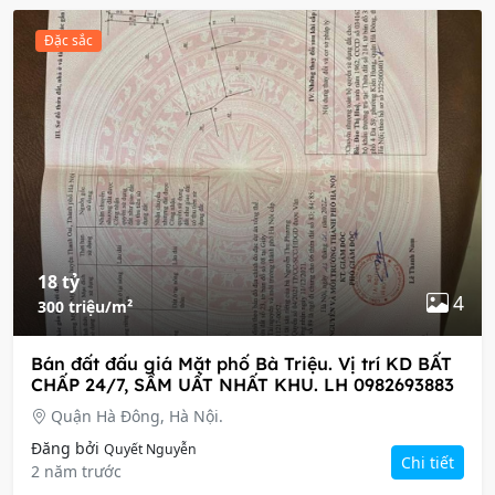
Đặc sắc
18 tỷ
4
300 triệu/m²
Bán đất đấu giá Mặt phố Bà Triệu. Vị trí KD BẤT
CHẤP 24/7, SẦM UẤT NHẤT KHU. LH 0982693883
Quận Hà Đông, Hà Nội.
Đăng bởi
Quyết Nguyễn
Chi tiết
2 năm trước