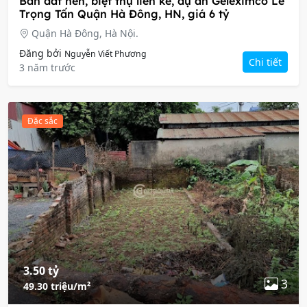
Bán đất nền, biệt thự liền kề, dự án Geleximco Lê
Trọng Tấn Quận Hà Đông, HN, giá 6 tỷ
Quận Hà Đông, Hà Nội.
Đăng bởi
Nguyễn Viết Phương
Chi tiết
3 năm trước
Đặc sắc
3.50 tỷ
3
49.30 triệu/m²