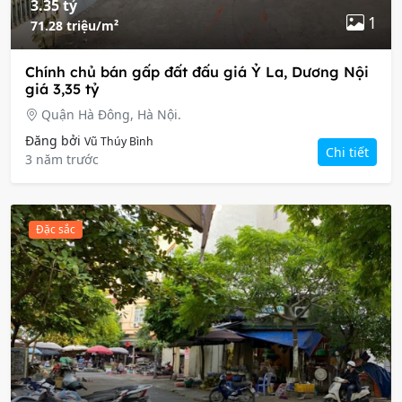
3.35 tỷ
1
71.28 triệu/m²
Chính chủ bán gấp đất đấu giá Ỷ La, Dương Nội
giá 3,35 tỷ
Quận Hà Đông, Hà Nội.
Đăng bởi
Vũ Thúy Bình
Chi tiết
3 năm trước
Đặc sắc