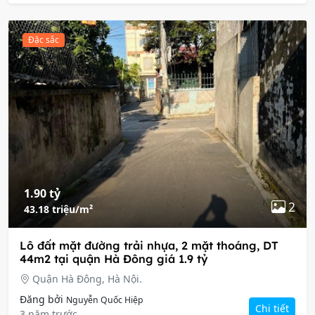
Đặc sắc
1.90 tỷ
2
43.18 triệu/m²
Lô đất mặt đường trải nhựa, 2 mặt thoáng, DT
44m2 tại quận Hà Đông giá 1.9 tỷ
Quận Hà Đông, Hà Nội.
Đăng bởi
Nguyễn Quốc Hiệp
Chi tiết
3 năm trước