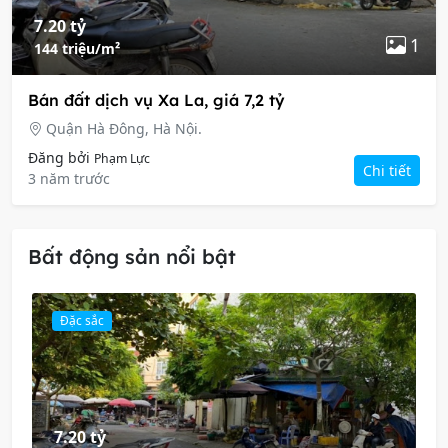
7.20 tỷ
1
144 triệu/m²
Bán đất dịch vụ Xa La, giá 7,2 tỷ
Quận Hà Đông, Hà Nội.
Đăng bởi
Phạm Lực
Chi tiết
3 năm trước
Bất động sản nổi bật
Đặc sắc
7.20 tỷ