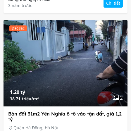
Chi tiết
3 năm trước
Đặc sắc
1.20 tỷ
2
38.71 triệu/m²
Bán đất 31m2 Yên Nghĩa ô tô vào tận đất, giá 1,2
tỷ
Quận Hà Đông, Hà Nội.