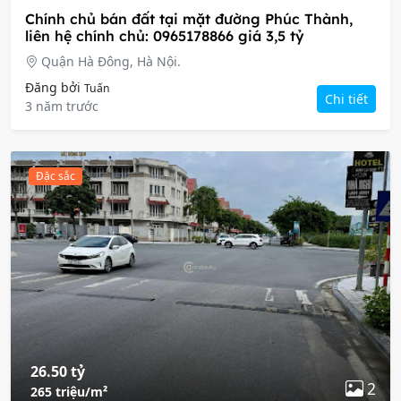
Chính chủ bán đất tại mặt đường Phúc Thành,
liên hệ chính chủ: 0965178866 giá 3,5 tỷ
Quận Hà Đông, Hà Nội.
Đăng bởi
Tuấn
Chi tiết
3 năm trước
Đặc sắc
26.50 tỷ
2
265 triệu/m²