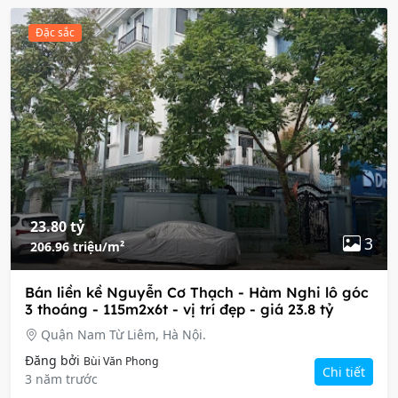
Đặc sắc
23.80 tỷ
3
206.96 triệu/m²
Bán liền kề Nguyễn Cơ Thạch - Hàm Nghi lô góc
3 thoáng - 115m2x6t - vị trí đẹp - giá 23.8 tỷ
Quận Nam Từ Liêm, Hà Nội.
Đăng bởi
Bùi Văn Phong
Chi tiết
3 năm trước