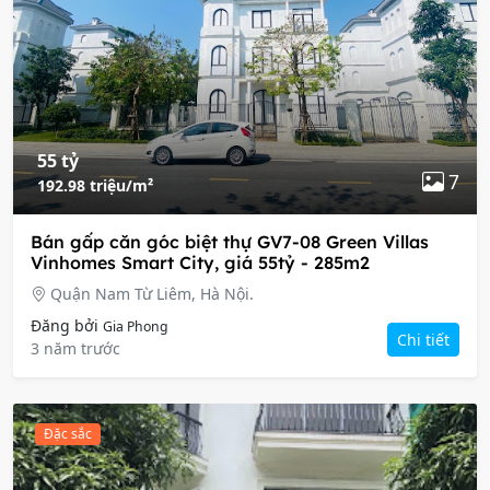
55 tỷ
7
192.98 triệu/m²
Bán gấp căn góc biệt thự GV7-08 Green Villas
Vinhomes Smart City, giá 55tỷ - 285m2
Quận Nam Từ Liêm, Hà Nội.
Đăng bởi
Gia Phong
Chi tiết
3 năm trước
Đặc sắc