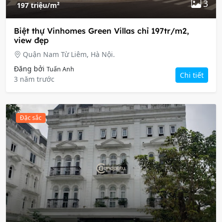
3
197 triệu/m²
Biệt thự Vinhomes Green Villas chỉ 197tr/m2,
view đẹp
Quận Nam Từ Liêm, Hà Nội.
Đăng bởi
Tuấn Anh
Chi tiết
3 năm trước
Đặc sắc