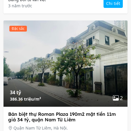
Chi tiết
3 năm trước
Đặc sắc
34 tỷ
2
386.36 triệu/m²
Bán biệt thự Roman Plaza 190m2 mặt tiền 11m
giá 34 tỷ, quận Nam Từ Liêm
Quận Nam Từ Liêm, Hà Nội.