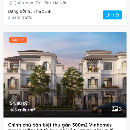
Quận Nam Từ Liêm, Hà Nội.
Đăng bởi
Trần Thị Oanh
Chi tiết
3 năm trước
Đặc sắc
51.80 tỷ
3
185 triệu/m²
Chính chủ bán biệt thự gần 300m2 Vinhomes