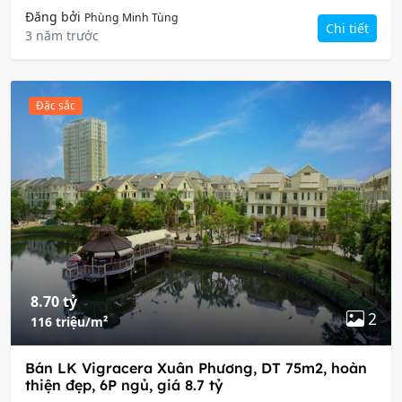
Đăng bởi
Phùng Minh Tùng
Chi tiết
3 năm trước
Đặc sắc
8.70 tỷ
2
116 triệu/m²
Bán LK Vigracera Xuân Phương, DT 75m2, hoàn
thiện đẹp, 6P ngủ, giá 8.7 tỷ