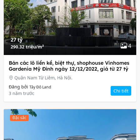
27 tỷ
4
290.32 triệu/m²
Bán các lô liền kề, biệt thự, shophouse Vinhomes
Gardenia Mỹ Đình ngày 12/12/2022, giá từ 27 tỷ
Quận Nam Từ Liêm, Hà Nội.
Đăng bởi
Tây Đô Land
Chi tiết
3 năm trước
Đặc sắc