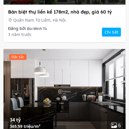
Bán biệt thự liền kề 178m2, nhà đẹp, giá 60 tỷ
Quận Nam Từ Liêm, Hà Nội.
Đăng bởi
Bùi Minh Tú
Chi tiết
3 năm trước
Đặc sắc
34 tỷ
6
365.59 triệu/m²