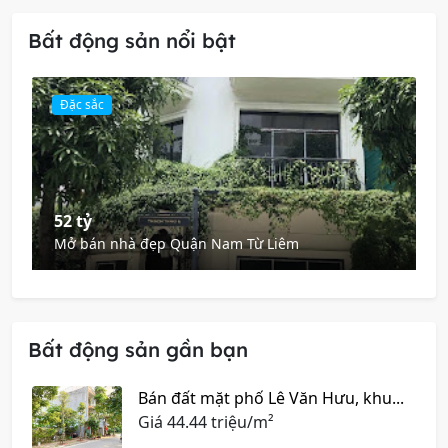
Bất động sản nổi bật
Đặc sắc
52 tỷ
Mở bán nhà đẹp Quận Nam Từ Liêm
Bất động sản gần bạn
Bán đất mặt phố Lê Văn Hưu, khu...
Giá
44.44 triệu/m²