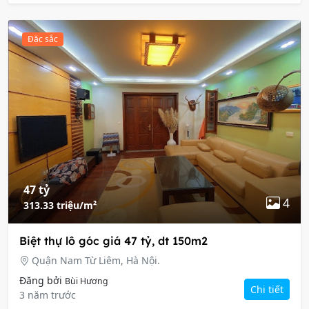
Đặc sắc
47 tỷ
4
313.33 triệu/m²
Biệt thự lô góc giá 47 tỷ, dt 150m2
Quận Nam Từ Liêm, Hà Nội.
Đăng bởi
Bùi Hương
Chi tiết
3 năm trước