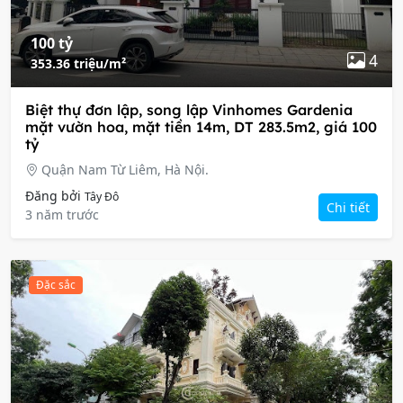
100 tỷ
4
353.36 triệu/m²
Biệt thự đơn lập, song lập Vinhomes Gardenia
mặt vườn hoa, mặt tiền 14m, DT 283.5m2, giá 100
tỷ
Quận Nam Từ Liêm, Hà Nội.
Đăng bởi
Tây Đô
Chi tiết
3 năm trước
Đặc sắc