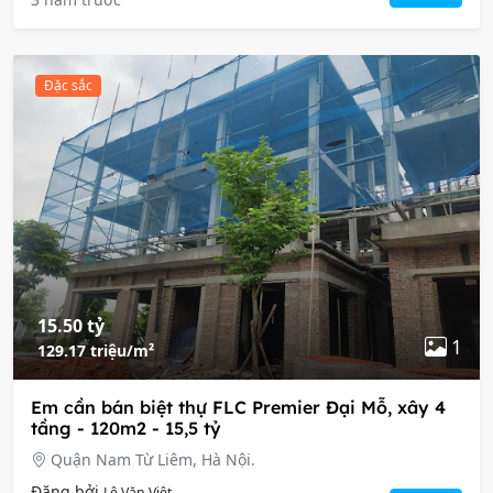
Đặc sắc
15.50 tỷ
1
129.17 triệu/m²
Em cần bán biệt thự FLC Premier Đại Mỗ, xây 4
tầng - 120m2 - 15,5 tỷ
Quận Nam Từ Liêm, Hà Nội.
Đăng bởi
Lê Văn Việt