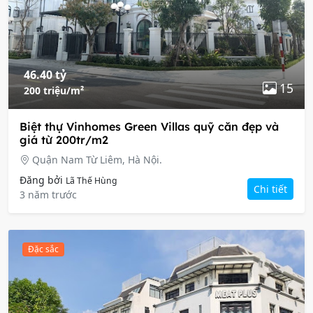
46.40 tỷ
15
200 triệu/m²
Biệt thự Vinhomes Green Villas quỹ căn đẹp và
giá từ 200tr/m2
Quận Nam Từ Liêm, Hà Nội.
Đăng bởi
Lã Thế Hùng
Chi tiết
3 năm trước
Đặc sắc