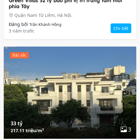
Green Villas 52 tỷ bao phí vị trí trung tâm mới
phía Tây
Quận Nam Từ Liêm, Hà Nội.
Đăng bởi
Trần Khánh Hồng
Chi tiết
3 năm trước
Đặc sắc
33 tỷ
3
217.11 triệu/m²