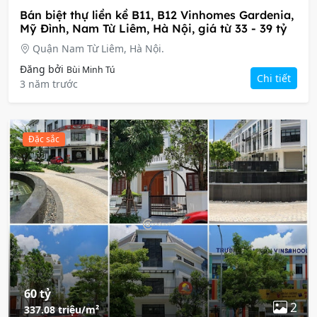
Bán biệt thự liền kề B11, B12 Vinhomes Gardenia,
Mỹ Đình, Nam Từ Liêm, Hà Nội, giá từ 33 - 39 tỷ
Quận Nam Từ Liêm, Hà Nội.
Đăng bởi
Bùi Minh Tú
Chi tiết
3 năm trước
Đặc sắc
60 tỷ
2
337.08 triệu/m²