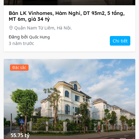
Bán LK Vinhomes, Hàm Nghi, DT 93m2, 5 tầng,
MT 6m, giá 34 tỷ
Quận Nam Từ Liêm, Hà Nội.
Đăng bởi
Quốc Hưng
Chi tiết
3 năm trước
Đặc sắc
55.75 tỷ