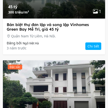
45 tỷ
1
300 triệu/m²
Bán biệt thự đơn lập và song lập Vinhomes
Green Bay Mễ Trì, giá 45 tỷ
Quận Nam Từ Liêm, Hà Nội.
Đăng bởi
Ngô Việt Hà
Chi tiết
3 năm trước
Đặc sắc