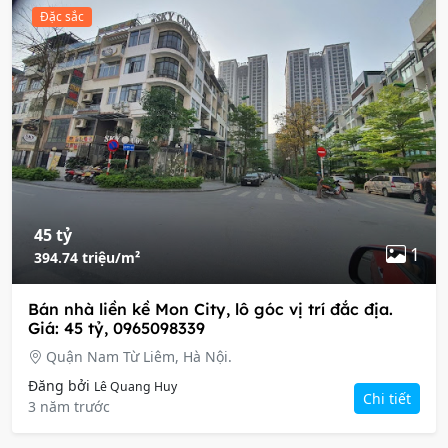
Đặc sắc
45 tỷ
1
394.74 triệu/m²
Bán nhà liền kề Mon City, lô góc vị trí đắc địa.
Giá: 45 tỷ, 0965098339
Quận Nam Từ Liêm, Hà Nội.
Đăng bởi
Lê Quang Huy
Chi tiết
3 năm trước