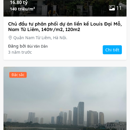
16.80 tỷ
11
140 triệu/m²
Chủ đầu tư phân phối dự án liền kề Louis Đại Mỗ,
Nam Từ Liêm, 140tr/m2, 120m2
Quận Nam Từ Liêm, Hà Nội.
Đăng bởi
Bùi Văn Dân
Chi tiết
3 năm trước
Đặc sắc