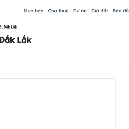
Mua bán
Cho thuê
Dự án
Giá đất
Bản đ
ồ, Đắk Lắk
 Đắk Lắk