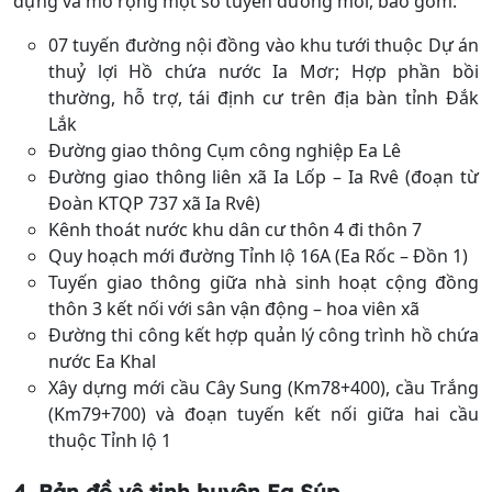
dựng và mở rộng một số tuyến đường mới, bao gồm:
07 tuyến đường nội đồng vào khu tưới thuộc Dự án
thuỷ lợi Hồ chứa nước Ia Mơr; Hợp phần bồi
thường, hỗ trợ, tái định cư trên địa bàn tỉnh Đắk
Lắk
Đường giao thông Cụm công nghiệp Ea Lê
Đường giao thông liên xã Ia Lốp – Ia Rvê (đoạn từ
Đoàn KTQP 737 xã Ia Rvê)
Kênh thoát nước khu dân cư thôn 4 đi thôn 7
Quy hoạch mới đường Tỉnh lộ 16A (Ea Rốc – Đồn 1)
Tuyến giao thông giữa nhà sinh hoạt cộng đồng
thôn 3 kết nối với sân vận động – hoa viên xã
Đường thi công kết hợp quản lý công trình hồ chứa
nước Ea Khal
Xây dựng mới cầu Cây Sung (Km78+400), cầu Trắng
(Km79+700) và đoạn tuyến kết nối giữa hai cầu
thuộc Tỉnh lộ 1
4. Bản đồ vệ tinh
huyện Ea Súp