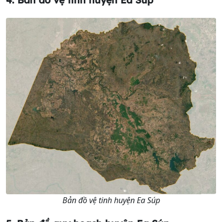
Bản đồ vệ tinh huyện Ea Súp