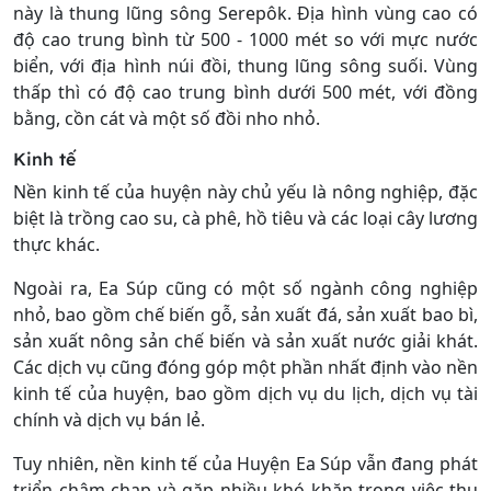
này là thung lũng sông Serepôk. Địa hình vùng cao có
độ cao trung bình từ 500 - 1000 mét so với mực nước
biển, với địa hình núi đồi, thung lũng sông suối. Vùng
thấp thì có độ cao trung bình dưới 500 mét, với đồng
bằng, cồn cát và một số đồi nho nhỏ.
Kinh tế
Nền kinh tế của huyện này chủ yếu là nông nghiệp, đặc
biệt là trồng cao su, cà phê, hồ tiêu và các loại cây lương
thực khác.
Ngoài ra, Ea Súp cũng có một số ngành công nghiệp
nhỏ, bao gồm chế biến gỗ, sản xuất đá, sản xuất bao bì,
sản xuất nông sản chế biến và sản xuất nước giải khát.
Các dịch vụ cũng đóng góp một phần nhất định vào nền
kinh tế của huyện, bao gồm dịch vụ du lịch, dịch vụ tài
chính và dịch vụ bán lẻ.
Tuy nhiên, nền kinh tế của Huyện Ea Súp vẫn đang phát
triển chậm chạp và gặp nhiều khó khăn trong việc thu