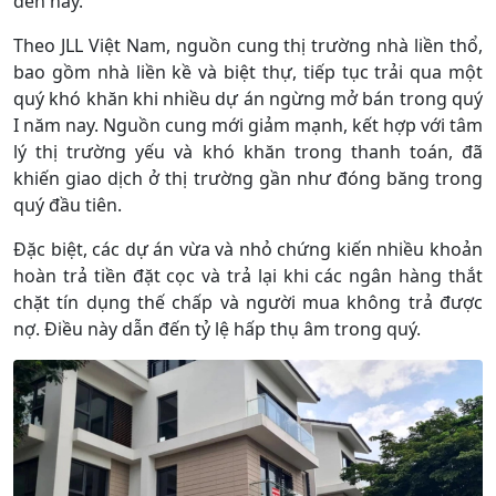
đến nay.
Theo JLL Việt Nam, nguồn cung thị trường nhà liền thổ,
bao gồm nhà liền kề và biệt thự, tiếp tục trải qua một
quý khó khăn khi nhiều dự án ngừng mở bán trong quý
I năm nay. Nguồn cung mới giảm mạnh, kết hợp với tâm
lý thị trường yếu và khó khăn trong thanh toán, đã
khiến giao dịch ở thị trường gần như đóng băng trong
quý đầu tiên.
Đặc biệt, các dự án vừa và nhỏ chứng kiến ​​nhiều khoản
hoàn trả tiền đặt cọc và trả lại khi các ngân hàng thắt
chặt tín dụng thế chấp và người mua không trả được
nợ. Điều này dẫn đến tỷ lệ hấp thụ âm trong quý.