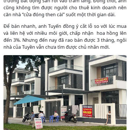
trường bất động sản rơi vào trầm lắng. Đồng thời, anh
cũng không tìm được người cho thuê kinh doanh nên
căn nhà “cửa đóng then cài” suốt một thời gian dài.
Để bán nhanh, anh Tuyến đồng ý cắt lỗ so với lúc mua
và liên hệ với nhiều môi giới, chấp nhận hoa hồng lên
đến 3%. Nhưng đến nay đã rao bán được 3 tháng, ngôi
nhà của Tuyền vẫn chưa tìm được chủ nhân mới.