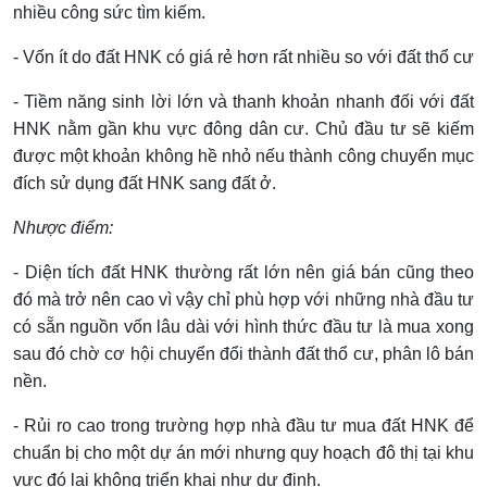
nhiều công sức tìm kiếm.
- Vốn ít do đất HNK có giá rẻ hơn rất nhiều so với đất thổ cư
- Tiềm năng sinh lời lớn và thanh khoản nhanh đối với đất
HNK nằm gần khu vực đông dân cư. Chủ đầu tư sẽ kiếm
được một khoản không hề nhỏ nếu thành công chuyển mục
đích sử dụng đất HNK sang đất ở.
Nhược điểm:
- Diện tích đất HNK thường rất lớn nên giá bán cũng theo
đó mà trở nên cao vì vậy chỉ phù hợp với những nhà đầu tư
có sẵn nguồn vốn lâu dài với hình thức đầu tư là mua xong
sau đó chờ cơ hội chuyển đổi thành đất thổ cư, phân lô bán
nền.
- Rủi ro cao trong trường hợp nhà đầu tư mua đất HNK để
chuẩn bị cho một dự án mới nhưng quy hoạch đô thị tại khu
vực đó lại không triển khai như dự định.