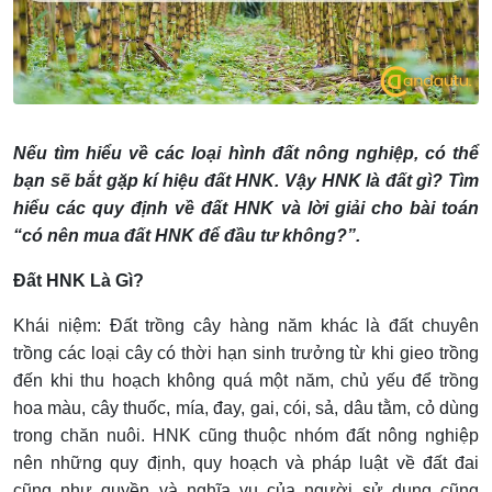
Nếu tìm hiểu về các loại hình đất nông nghiệp, có thể
bạn sẽ bắt gặp kí hiệu đất HNK. Vậy HNK là đất gì? Tìm
hiểu các quy định về đất HNK và lời giải cho bài toán
“có nên mua đất HNK để đầu tư không?”.
Đất HNK Là Gì?
Khái niệm: Đất trồng cây hàng năm khác là đất chuyên
trồng các loại cây có thời hạn sinh trưởng từ khi gieo trồng
đến khi thu hoạch không quá một năm, chủ yếu để trồng
hoa màu, cây thuốc, mía, đay, gai, cói, sả, dâu tằm, cỏ dùng
trong chăn nuôi. HNK cũng thuộc nhóm đất nông nghiệp
nên những quy định, quy hoạch và pháp luật về đất đai
cũng như quyền và nghĩa vụ của người sử dụng cũng