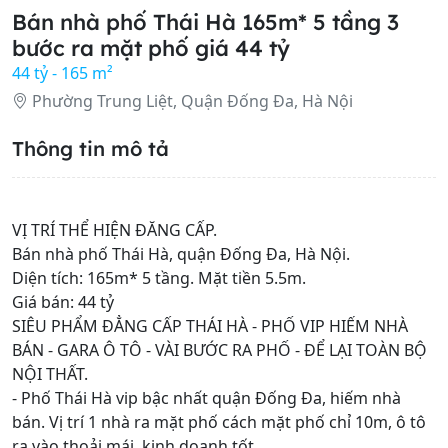
Bán nhà phố Thái Hà 165m* 5 tầng 3
bước ra mặt phố giá 44 tỷ
44 tỷ - 165 m²
Phường Trung Liệt, Quận Đống Đa, Hà Nội
Thông tin mô tả
VỊ TRÍ THỂ HIỆN ĐĂNG CẤP.
Bán nhà phố Thái Hà, quận Đống Đa, Hà Nội.
Diện tích: 165m* 5 tầng. Mặt tiền 5.5m.
Giá bán: 44 tỷ
SIÊU PHẨM ĐẲNG CẤP THÁI HÀ - PHỐ VIP HIẾM NHÀ
BÁN - GARA Ô TÔ - VÀI BƯỚC RA PHỐ - ĐỂ LẠI TOÀN BỘ
NỘI THẤT.
- Phố Thái Hà vip bậc nhất quận Đống Đa, hiếm nhà
bán. Vị trí 1 nhà ra mặt phố cách mặt phố chỉ 10m, ô tô
ra vào thoải mái, kinh doanh tốt.