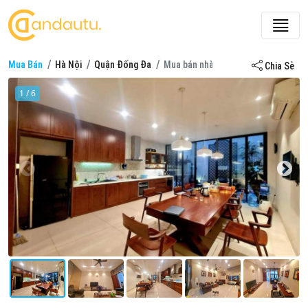
Mua Bán
Hà Nội
Quận Đống Đa
Mua bán nhà riêng ở Quận Đống Đa
Chia Sẻ
1 / 6