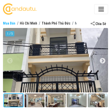
Mua Bán
Hồ Chí Minh
Thành Phố Thủ Đức
Mua bán nhà riêng ở đườ
Chia Sẻ
1 / 5