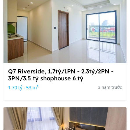
Q7 Riverside, 1.7tỷ/1PN - 2.3tỷ/2PN -
3PN/3.5 tỷ shophouse 6 tỷ
1.70 tỷ - 53 m²
3 năm trước