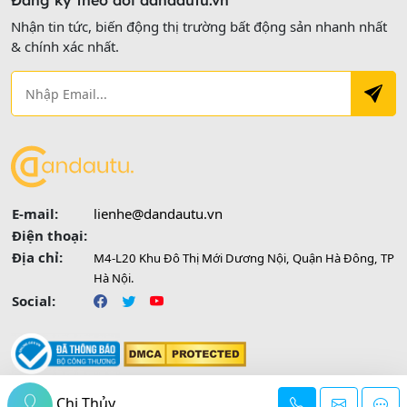
Đăng ký theo dõi dandautu.vn
Nhận tin tức, biến động thị trường bất động sản nhanh nhất
& chính xác nhất.
E-mail:
lienhe@dandautu.vn
Điện thoại:
Địa chỉ:
M4-L20 Khu Đô Thị Mới Dương Nội, Quận Hà Đông, TP
Hà Nội.
Social:
Chị Thủy