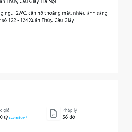
n Thủy, Cầu Giấy, Hà Nội
òng ngủ, 2WC, căn hộ thoáng mát, nhiều ánh sáng
y số 122 - 124 Xuân Thủy, Cầu Giấy
c giá
Pháp lý
40 tỷ
Sổ đỏ
56.84 triệu/m²