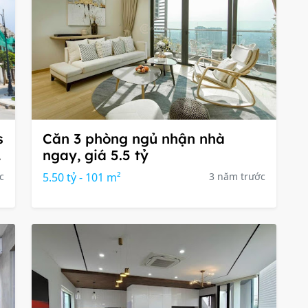
s
Căn 3 phòng ngủ nhận nhà
2
ngay, giá 5.5 tỷ
c
5.50 tỷ - 101 m²
3 năm trước