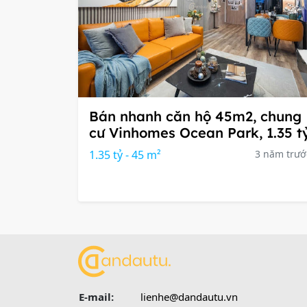
Bán nhanh căn hộ 45m2, chung
cư Vinhomes Ocean Park, 1.35 t
1.35 tỷ - 45 m²
3 năm trướ
E-mail:
lienhe@dandautu.vn