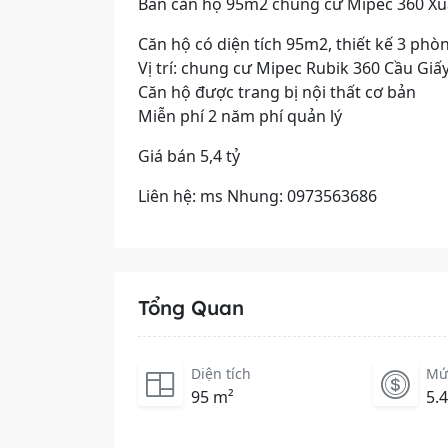
Bán căn hộ 95m2 chung cư Mipec 360 Xuâ
Căn hộ có diện tích 95m2, thiết kế 3 ph
Vị trí: chung cư Mipec Rubik 360 Cầu Giấ
Căn hộ được trang bị nội thất cơ bản
Miễn phí 2 năm phí quản lý
Giá bán 5,4 tỷ
Liên hệ: ms Nhung: 0973563686
Tổng Quan
Diện tích
Mứ
95 m²
5.