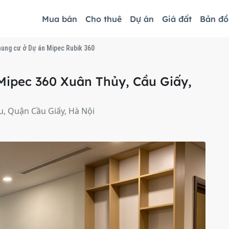
Mua bán
Cho thuê
Dự án
Giá đất
Bản đ
hung cư ở Dự án Mipec Rubik 360
Mipec 360 Xuân Thủy, Cầu Giấy,
, Quận Cầu Giấy, Hà Nội