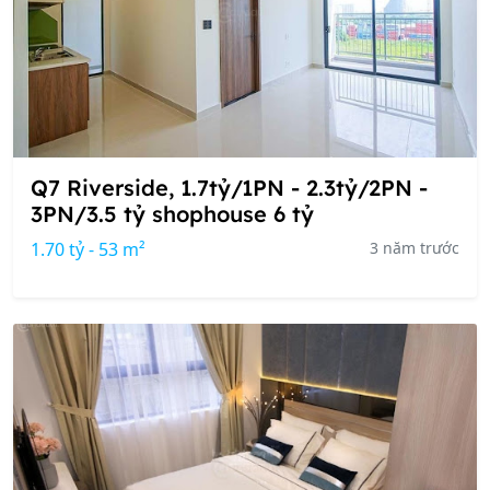
Q7 Riverside, 1.7tỷ/1PN - 2.3tỷ/2PN -
3PN/3.5 tỷ shophouse 6 tỷ
1.70 tỷ - 53 m²
3 năm trước