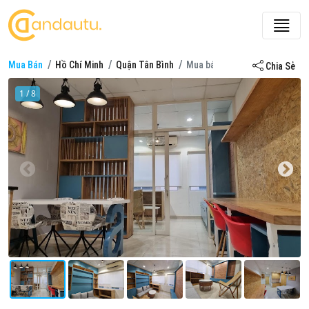
Mua Bán
Hồ Chí Minh
Quận Tân Bình
Mua bán căn hộ, chung cư ở Di
Chia Sẻ
1 / 8