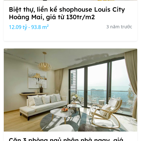
Biệt thự, liền kề shophouse Louis City
Hoàng Mai, giá từ 130tr/m2
12.09 tỷ - 93.8 m²
3 năm trước
Căn 3 phòng ngủ nhận nhà ngay, giá