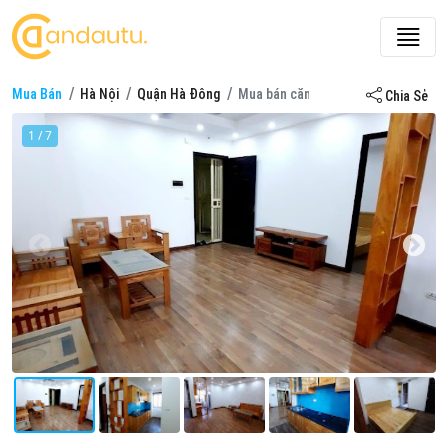
Mua Bán
Hà Nội
Quận Hà Đông
Mua bán căn hộ, chung cư ở Chung 
Chia Sẻ
1 / 7