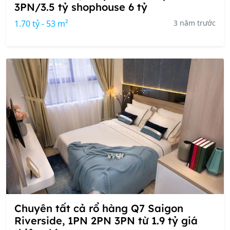
3PN/3.5 tỷ shophouse 6 tỷ
1.70 tỷ - 53 m²
3 năm trước
Chuyên tất cả rổ hàng Q7 Saigon
Riverside, 1PN 2PN 3PN từ 1.9 tỷ giá