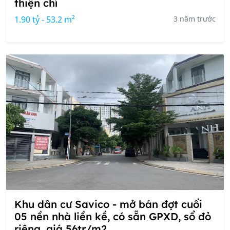
thiện chí
1.90 tỷ - 53.2 m²
3 năm trước
Khu dân cư Savico - mở bán đợt cuối
05 nền nhà liền kề, có sẵn GPXD, sổ đỏ
riêng, giá 56tr/m2