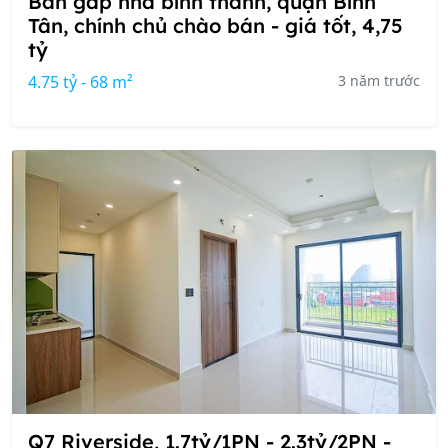
Bán gấp nhà bình thành, quận Bình
Tân, chính chủ chào bán - giá tốt, 4,75
tỷ
4.75 tỷ - 68 m²
3 năm trước
Q7 Riverside, 1.7tỷ/1PN - 2.3tỷ/2PN -