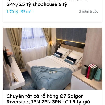
3PN/3.5 tỷ shophouse 6 tỷ
1.70 tỷ - 53 m²
3 năm trước
Chuyên tất cả rổ hàng Q7 Saigon
Riverside, 1PN 2PN 3PN từ 1.9 tỷ giá