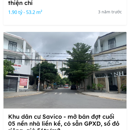
thiện chí
1.90 tỷ - 53.2 m²
3 năm trước
Khu dân cư Savico - mở bán đợt cuối
05 nền nhà liền kề, có sẵn GPXD, sổ đỏ