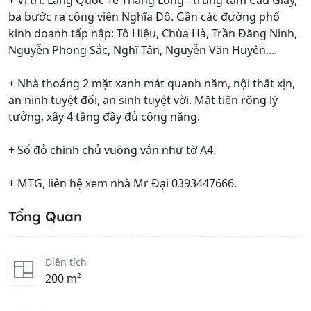
+ Vị trí: Làng Quốc Tế Thăng Long - trung tâm Cầu Giấy,
ba bước ra công viên Nghĩa Đô. Gần các đường phố
kinh doanh tấp nập: Tô Hiệu, Chùa Hà, Trần Đăng Ninh,
Nguyễn Phong Sắc, Nghĩ Tân, Nguyễn Văn Huyên,...
+ Nhà thoáng 2 mặt xanh mát quanh năm, nội thất xịn,
an ninh tuyệt đối, an sinh tuyệt vời. Mặt tiền rộng lý
tưởng, xây 4 tầng đầy đủ công năng.
+ Sổ đỏ chính chủ vuông vắn như tờ A4.
+ MTG, liên hệ xem nhà Mr Đại 0393447666.
Tổng Quan
Diện tích
200 m²