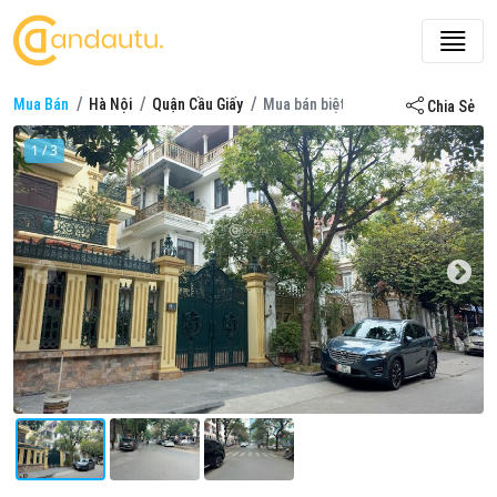
Mua Bán
Hà Nội
Quận Cầu Giấy
Mua bán biệt thự ở KĐT Làng Quốc 
Chia Sẻ
1 / 3