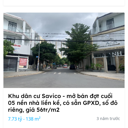
Khu dân cư Savico - mở bán đợt cuối
05 nền nhà liền kề, có sẵn GPXD, sổ đỏ
riêng, giá 56tr/m2
7.73 tỷ - 138 m²
3 năm trước