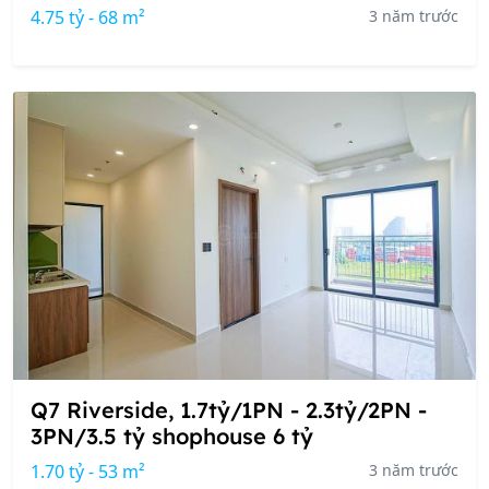
4.75 tỷ - 68 m²
3 năm trước
Q7 Riverside, 1.7tỷ/1PN - 2.3tỷ/2PN -
3PN/3.5 tỷ shophouse 6 tỷ
1.70 tỷ - 53 m²
3 năm trước