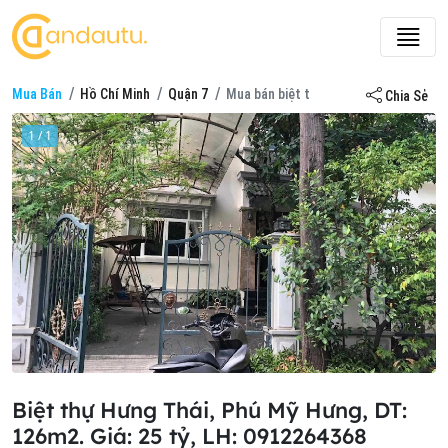
Mua Bán
Hồ Chí Minh
Quận 7
Mua bán biệt thự ở Hưng Thái
Chia Sẻ
1 / 1
Biệt thự Hưng Thái, Phú Mỹ Hưng, DT:
126m2. Giá: 25 tỷ, LH: 0912264368