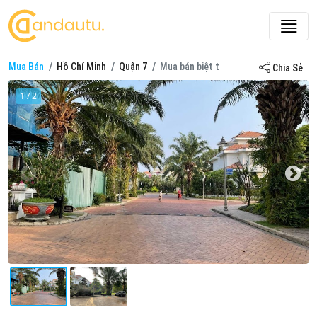
Mua Bán
Hồ Chí Minh
Quận 7
Mua bán biệt thự ở Biệt thự lâu đài C
Chia Sẻ
1 / 2