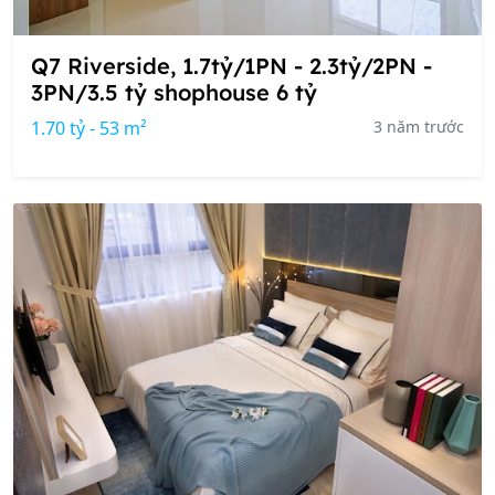
Q7 Riverside, 1.7tỷ/1PN - 2.3tỷ/2PN -
3PN/3.5 tỷ shophouse 6 tỷ
1.70 tỷ - 53 m²
3 năm trước