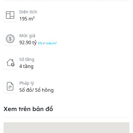
Diện tích
195 m²
Mức giá
92.90 tỷ
476.41 triệu/m²
Số tầng
4 tầng
Pháp lý
Sổ đỏ/ Sổ hồng
Xem trên bản đồ