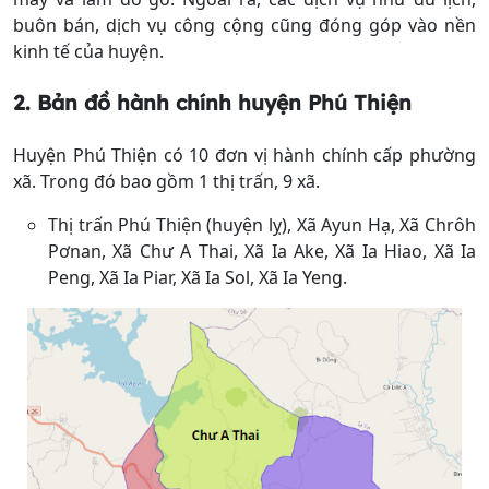
buôn bán, dịch vụ công cộng cũng đóng góp vào nền
kinh tế của huyện.
2. Bản đồ hành chính
huyện Phú Thiện
Huyện Phú Thiện có 10 đơn vị hành chính cấp phường
xã. Trong đó bao gồm 1 thị trấn, 9 xã.
Thị trấn Phú Thiện (huyện lỵ), Xã Ayun Hạ, Xã Chrôh
Pơnan, Xã Chư A Thai, Xã Ia Ake, Xã Ia Hiao, Xã Ia
Peng, Xã Ia Piar, Xã Ia Sol, Xã Ia Yeng.