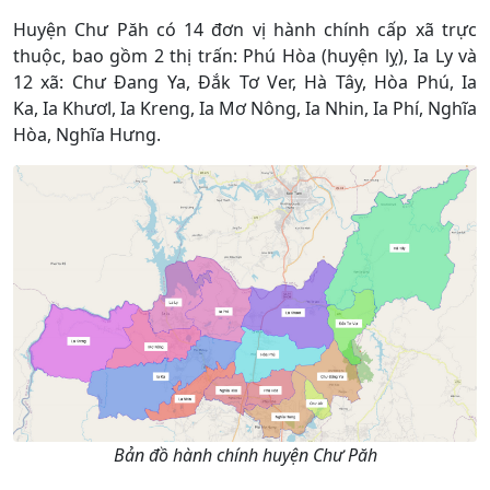
Huyện Chư Păh có 14 đơn vị hành chính cấp xã trực
thuộc, bao gồm 2 thị trấn: Phú Hòa (huyện lỵ), Ia Ly và
12 xã: Chư Đang Ya, Đắk Tơ Ver, Hà Tây, Hòa Phú, Ia
Ka, Ia Khươl, Ia Kreng, Ia Mơ Nông, Ia Nhin, Ia Phí, Nghĩa
Hòa, Nghĩa Hưng.
Bản đồ hành chính huyện Chư Păh