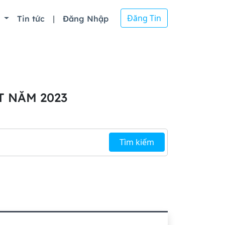
Đăng Tin
ồ
Tin tức
|
Đăng Nhập
 NĂM 2023
Tìm kiếm