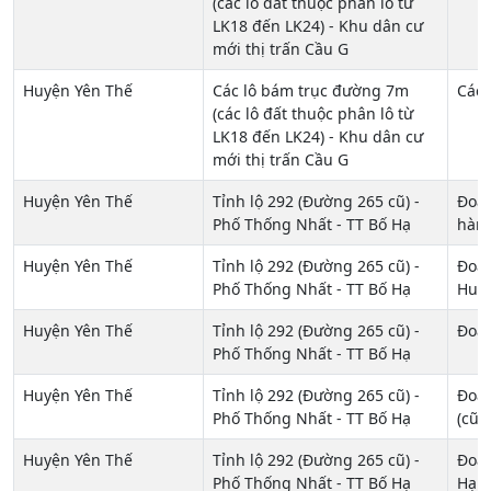
(các lô đất thuộc phân lô từ
LK18 đến LK24) - Khu dân cư
mới thị trấn Cầu G
Huyện Yên Thế
Các lô bám trục đường 7m
Các 
(các lô đất thuộc phân lô từ
LK18 đến LK24) - Khu dân cư
mới thị trấn Cầu G
Huyện Yên Thế
Tỉnh lộ 292 (Đường 265 cũ) -
Đoạn
Phố Thống Nhất - TT Bố Hạ
hàn
Huyện Yên Thế
Tỉnh lộ 292 (Đường 265 cũ) -
Đoạn
Phố Thống Nhất - TT Bố Hạ
Huy
Huyện Yên Thế
Tỉnh lộ 292 (Đường 265 cũ) -
Đoạn
Phố Thống Nhất - TT Bố Hạ
Huyện Yên Thế
Tỉnh lộ 292 (Đường 265 cũ) -
Đoạn
Phố Thống Nhất - TT Bố Hạ
(cũ)
Huyện Yên Thế
Tỉnh lộ 292 (Đường 265 cũ) -
Đoạn
Phố Thống Nhất - TT Bố Hạ
Hạ