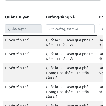
Quận/Huyện
Đường/làng xã
Đoạ
Huyện Yên Thế
Quốc lộ 17 - Đoạn qua phố Đề
Đoạn
Nắm - TT Cầu Gồ
trư
Huyện Yên Thế
Quốc lộ 17 - Đoạn qua phố Đề
Đoạn
Nắm - TT Cầu Gồ
đến 
Huyện Yên Thế
Quốc lộ 17 - Đoạn qua phố
Đoạn
Hoàng Hoa Thám - Thị trấn
Ngâ
Cầu Gồ
Huyện Yên Thế
Quốc lộ 17 - Đoạn qua phố
Đoạn
Hoàng Hoa Thám - Thị trấn
hết 
Cầu Gồ
Huyện Yên Thế
Quốc lộ 17 - Đoạn qua phố
Đoạn