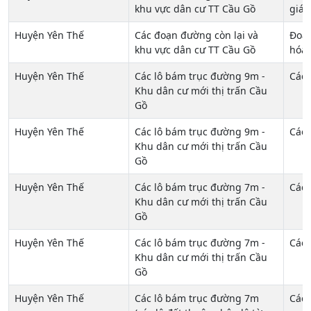
khu vực dân cư TT Cầu Gồ
giáp
Huyện Yên Thế
Các đoạn đường còn lại và
Đoạn
khu vực dân cư TT Cầu Gồ
hóa 
Huyện Yên Thế
Các lô bám trục đường 9m -
Các 
Khu dân cư mới thị trấn Cầu
Gồ
Huyện Yên Thế
Các lô bám trục đường 9m -
Các 
Khu dân cư mới thị trấn Cầu
Gồ
Huyện Yên Thế
Các lô bám trục đường 7m -
Các 
Khu dân cư mới thị trấn Cầu
Gồ
Huyện Yên Thế
Các lô bám trục đường 7m -
Các 
Khu dân cư mới thị trấn Cầu
Gồ
Huyện Yên Thế
Các lô bám trục đường 7m
Các 