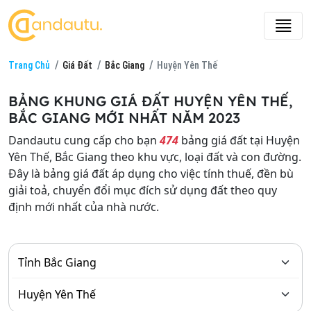
Trang Chủ
Giá Đất
Bắc Giang
Huyện Yên Thế
BẢNG KHUNG GIÁ ĐẤT HUYỆN YÊN THẾ,
BẮC GIANG MỚI NHẤT NĂM 2023
Dandautu cung cấp cho bạn
474
bảng giá đất tại Huyện
Yên Thế, Bắc Giang theo khu vực, loại đất và con đường.
Đây là bảng giá đất áp dụng cho việc tính thuế, đền bù
giải toả, chuyển đổi mục đích sử dụng đất theo quy
định mới nhất của nhà nước.