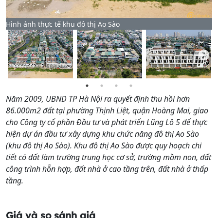
Athena English
1.3 km
89 Nguyễn Đức Cảnh, Hoàng Văn Thụ
Hình ảnh thực tế khu đô thị Ao Sào
Trường Mầm Non Myca
1.3 km
1 Đền Lừ 3, Hoàng Văn Thụ
Trung tâm Anh ngữ EQi WORLD
1.4 km
59 Nguyễn Đức Cảnh, Tương Mai
Trường THCS Tân Mai
Năm 2009, UBND TP Hà Nội ra quyết định thu hồi hơn
0.9 km
147 Phố Tân Mai, Tân Mai
86.000m2 đất tại phường Thịnh Liệt, quận Hoàng Mai, giao
cho Công ty cổ phần Đầu tư và phát triển Lũng Lô 5 để thực
Trường THPT Trương Định
0.7 km
hiện dự án đầu tư xây dựng khu chức năng đô thị Ao Sào
Số 204 Phố Tân Mai, Tân Mai
(khu đô thị Ao Sào). Khu đô thị Ao Sào được quy hoạch chi
Lexington Estate - Lung Lo 5
tiết có đất làm trường trung học cơ sở, trường mầm non, đất
0.0 km
XVG2+5RX, Unnamed Road, Hoàng Mai
công trình hỗn hợp, đất nhà ở cao tầng trên, đất nhà ở thấp
tầng.
Trung tâm anh ngữ Wonderland
0.1 km
10 TT5 street, Khu đô thị Bắc Linh Đàm
Giá và so sánh giá