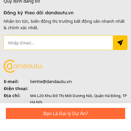
Quy định đăng tin
Đăng ký theo dõi dandautu.vn
Nhận tin tức, biến động thị trường bất động sản nhanh nhất
& chính xác nhất.
E-mail:
lienhe@dandautu.vn
Điện thoại:
Địa chỉ:
M4-L20 Khu Đô Thị Mới Dương Nội, Quận Hà Đông, TP
Hà Nội.
Social:
Bạn Là Đại lý Dự Án?