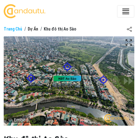
Trang Chủ
Dự Án
Khu đô thị Ao Sào
Embed