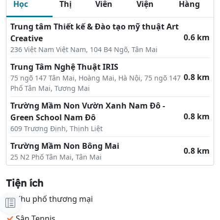
Học
Thị
Viên
Viện
Hàng
Trung tâm Thiết kế & Đào tạo mỹ thuật Art
0.6 km
Creative
236 Việt Nam Việt Nam, 104 B4 Ngõ, Tân Mai
Trung Tâm Nghệ Thuật IRIS
0.8 km
75 ngõ 147 Tân Mai, Hoàng Mai, Hà Nội, 75 ngõ 147
Phố Tân Mai, Tương Mai
Trường Mầm Non Vườn Xanh Nam Đô -
0.8 km
Green School Nam Đô
609 Trương Định, Thịnh Liệt
Trường Mầm Non Bông Mai
0.8 km
25 N2 Phố Tân Mai, Tân Mai
Trung Tâm Đào Tạo Anh Ngữ UK
1.0 km
Tiện ích
609 Trương Định, Thịnh Liệt
Khu phố thương mại
Daisy nails centre
1.0 km
125 Hoàng Mai, Tân Mai
Sân Tennis