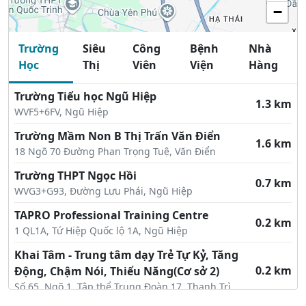
−
Trường
Siêu
Công
Bệnh
Nhà
Học
Thị
Viên
Viện
Hàng
Trường Tiểu học Ngũ Hiệp
1.3 km
WVF5+6FV, Ngũ Hiệp
Trường Mầm Non B Thị Trấn Văn Điển
1.6 km
18 Ngõ 70 Đường Phan Trọng Tuệ, Văn Điển
Trường THPT Ngọc Hồi
0.7 km
WVG3+G93, Đường Lưu Phái, Ngũ Hiệp
TAPRO Professional Training Centre
0.2 km
1 QL1A, Tứ Hiệp Quốc lộ 1A, Ngũ Hiệp
Khai Tâm - Trung tâm dạy Trẻ Tự Kỷ, Tăng
0.2 km
Động, Chậm Nói, Thiểu Năng(Cơ sở 2)
Số 65, Ngõ 1, Tập thể Trung Đoàn 17, Thanh Trì