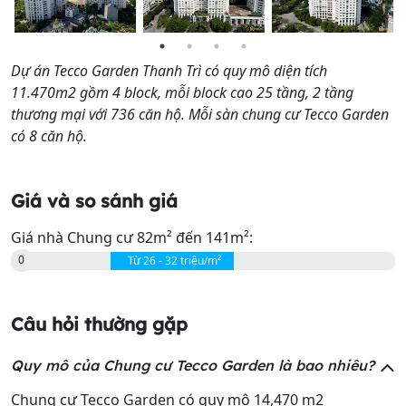
Trường Mầm non Song ngữ Phạm Tu
2.0 km
XV22+6HG, Khu Đô Thị Mới
Trường THCS Văn Điển
1.9 km
Dự án Tecco Garden Thanh Trì có quy mô diện tích
XV22+355, Tứ Hiệp
11.470m2 gồm 4 block, mỗi block cao 25 tầng, 2 tầng
thương mại với 736 căn hộ. Mỗi sàn chung cư Tecco Garden
có 8 căn hộ.
Giá và so sánh giá
Giá nhà Chung cư 82m² đến 141m²:
0
Từ 26 - 32 triệu/m²
Câu hỏi thường gặp
Quy mô của Chung cư Tecco Garden là bao nhiêu?
Chung cư Tecco Garden có quy mô
14,470 m2