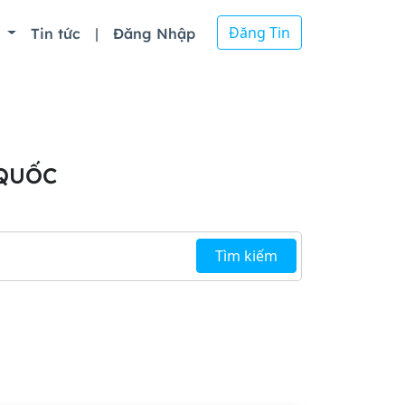
Đăng Tin
ồ
Tin tức
|
Đăng Nhập
 QUỐC
Tìm kiếm